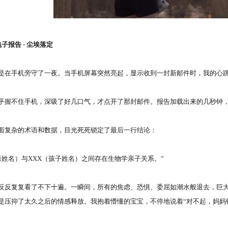
报告 · 尘埃落定
手机旁守了一夜。当手机屏幕突然亮起，显示收到一封新邮件时，我的心跳
握不住手机，深吸了好几口气，才点开了那封邮件。报告加载出来的几秒钟，
复杂的术语和数据，目光死死锁定了最后一行结论：
姓名）与XXX（孩子姓名）之间存在生物学亲子关系。”
复复看了不下十遍。一瞬间，所有的焦虑、恐惧、委屈如潮水般退去，巨大的 r
是压抑了太久之后的情感释放。我抱着懵懂的宝宝，不停地说着“对不起，妈妈错