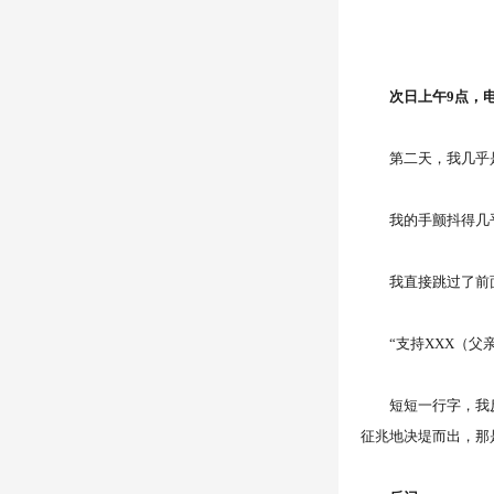
次日上午9点，电子
第二天，我几乎是在
我的手颤抖得几乎
我直接跳过了前面
“支持XXX（父亲
短短一行字，我反反
征兆地决堤而出，那