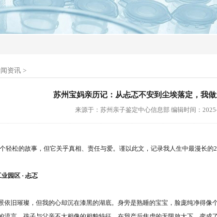
新闻资讯
>
苏州宝妈亲历记：从忐忑不安到尘埃落定，我做
来源于：
苏州亲子鉴定中心信息部
编辑时间：2025-0
轻松的故事，但它关乎真相、责任与爱。谨以此文，记录我人生中最漫长的2
园区 · 忐忑
旧璀璨，但我的心却沉在漆黑的湖底。身旁是熟睡的宝宝，脸庞纯净得像个
的流言、孩子与父亲不太相像的相貌特征，在我产后焦虑的无限放大下，变成