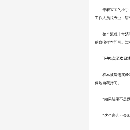
牵着宝宝的小手，我
工作人员很专业，语
整个流程非常清晰：
的血痕样本即可。过
下午1点至次日清晨
样本被送进实验室后
停地自我拷问。
“如果结果不是我
“这个家会不会因