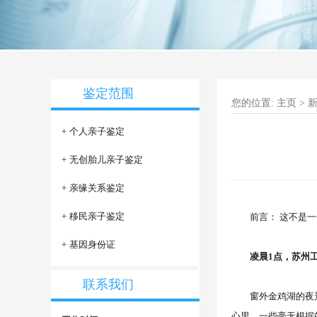
鉴定范围
您的位置:
主页
>
+
个人亲子鉴定
+
无创胎儿亲子鉴定
+
亲缘关系鉴定
+
移民亲子鉴定
前言： 这不是一个
+
基因身份证
凌晨1点，苏州工业
联系我们
窗外金鸡湖的夜景依
心里。一些毫无根据