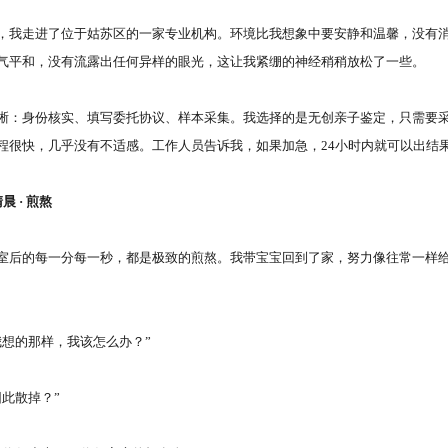
走进了位于姑苏区的一家专业机构。环境比我想象中要安静和温馨，没有消
气平和，没有流露出任何异样的眼光，这让我紧绷的神经稍稍放松了一些。
身份核实、填写委托协议、样本采集。我选择的是无创亲子鉴定，只需要采
程很快，几乎没有不适感。工作人员告诉我，如果加急，24小时内就可以出结
 · 煎熬
的每一分每一秒，都是极致的煎熬。我带宝宝回到了家，努力像往常一样给
想的那样，我该怎么办？”
此散掉？”